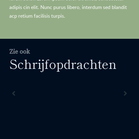
adipis cin elit. Nunc purus libero, interdum sed blandit
acp retium facilisis turpis.
Zie ook
Schrijfopdrachten