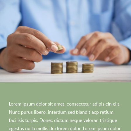
Lorem ipsum dolor sit amet, consectetur adipis cin elit.
Nunc purus libero, interdum sed blandit acp retium
facilisis turpis. Donec dictum neque veloran tristique
egestas nulla mollis dui lorem dolor. Lorem ipsum dolor